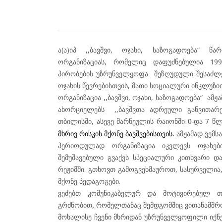
ა
(
ა
)
იპ
,,
ბავშვი
,
ოჯახი
,
საზოგადოება
“
წარ
ორგანიზაციას
,
რომელიც
დაფუძნებულია
19
პირობების
უზრუნველყოფა
შეზღუდული
შესაძლ
ოჯახის
წევრებისთვის
,
მათი
სოციალური
ინკლუზი
ორგანიზაცია
,,
ბავშვი
,
ოჯახი
,
საზოგადოება
“
ამჟ
ახორციელებს
,,
ბავშვთა
ადრეული
განვითარე
თბილისში
,
ასევე
მარნეულის
რაიონში
0-და 7 წ
მხრივ
რისკის
მქონე
ბავშვებისთვის.
ამჟამად
ვემს
პერიოდულად
ორგანიზაცია
იკვლევს
ოჯახებ
შემუშავებული
გვაქვს
სპეციალური
კითხვარი
დ
რეჟიმში
.
გთხოვთ
გამოგვეხმაუროთ
,
სასურველია
მქონე
პედაგოგები
.
ვეძებთ
კომუნიკაბელურ
და
მოტივირებულ
თ
გრძნობით,
რომელთანაც
შემდგომშიც
ვითანამშ
მოხალისე
ჩვენი
მხრიდან
უზრუნველყოფილი
იქნ