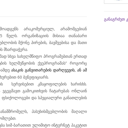
განაგრძეთ 
მოადგენს
არაკომერციულ
,
არამომგებიან
95
წელს
.
ორგანიზაციის
მისიაა
თანაბარი
ებლობის
მქონე
პირების
,
ბავშვებისა
და
მათი
ის
მხარდაჭერა
.
ამად
სხვა
სახელმწიფო
პროგრამებთან
ერთად
ბის
ხელშეწყობის
ქვეპროგრამას
“
როგორც
ლამდე
ასაკის
განვითარების
დარღვევის
ან ამ
,
ახურებით
60
ბენეფიციარს
.
ის
სერვისებით
კმაყოფილების
ხარისხს
.
ა
ვგეგმავთ
გამოკითხვის
ჩატარებას
ონლაინ
,
ფსიქოლოგები
და
სპეციალური
განათლების
ანამშრომელს
,
პასუხისმგებლობის მაღალი
რომლებთ
.
ება
სიმ
-
ბარათით
ულიმიტო
ინტერნეტ
პაკეტით